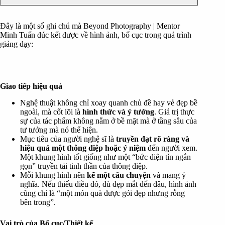
Đây là một số ghi chú mà Beyond Photography | Mentor
Minh Tuấn đúc kết được về hình ảnh, bố cục trong quá trình
giảng dạy:
Giao tiếp hiệu quả
Nghệ thuật không chỉ xoay quanh chủ đề hay vẻ đẹp bề
ngoài, mà cốt lõi là
hình thức và ý tưởng
. Giá trị thực
sự của tác phẩm không nằm ở bề mặt mà ở tầng sâu của
tư tưởng mà nó thể hiện.
Mục tiêu của người nghệ sĩ là
truyền đạt rõ ràng và
hiệu quả một thông điệp hoặc ý niệm
đến người xem.
Một khung hình tốt giống như một “bức điện tín ngắn
gọn” truyền tải tinh thần của thông điệp.
Mỗi khung hình nên
kể một câu chuyện
và mang ý
nghĩa. Nếu thiếu điều đó, dù đẹp mắt đến đâu, hình ảnh
cũng chỉ là “một món quà được gói đẹp nhưng rỗng
bên trong”.
Vai trò
của Bố cục/Thiết kế