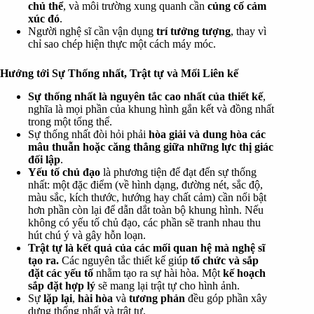
chủ thể
, và môi trường xung quanh cần
củng cố cảm
xúc đó
.
Người nghệ sĩ cần vận dụng
trí tưởng tượng
, thay vì
chỉ sao chép hiện thực một cách máy móc.
Hướng tới Sự Thống nhất, Trật tự và Mối Liên kế
Sự thống nhất là nguyên tắc cao nhất của thiết kế
,
nghĩa là mọi phần của khung hình gắn kết và đồng nhất
trong một tổng thể.
Sự thống nhất đòi hỏi phải
hòa giải và dung hòa các
mâu thuẫn hoặc căng thẳng giữa những lực thị giác
đối lập
.
Yếu tố chủ đạo
là phương tiện để đạt đến sự thống
nhất: một đặc điểm (về hình dạng, đường nét, sắc độ,
màu sắc, kích thước, hướng hay chất cảm) cần nổi bật
hơn phần còn lại để dẫn dắt toàn bộ khung hình. Nếu
không có yếu tố chủ đạo, các phần sẽ tranh nhau thu
hút chú ý và gây hỗn loạn.
Trật tự là kết quả của các mối quan hệ mà nghệ sĩ
tạo ra.
Các nguyên tắc thiết kế giúp
tổ chức và sắp
đặt các yếu tố
nhằm tạo ra sự hài hòa. Một
kế hoạch
sắp đặt hợp lý
sẽ mang lại trật tự cho hình ảnh.
Sự
lặp lại
,
hài hòa
và
tương phản
đều góp phần xây
dựng thống nhất và trật tự.