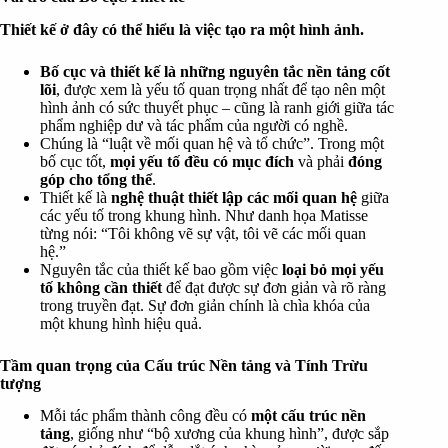
Thiết kế ở đây có thể hiểu là việc tạo ra một hình ảnh.
Bố cục và thiết kế là những nguyên tắc nền tảng cốt
lõi
, được xem là yếu tố quan trọng nhất để tạo nên một
hình ảnh có sức thuyết phục – cũng là ranh giới giữa tác
phẩm nghiệp dư và tác phẩm của người có nghề.
Chúng là “luật về mối quan hệ và tổ chức”. Trong một
bố cục tốt,
mọi yếu tố đều có mục đích
và phải
đóng
góp cho tổng thể
.
Thiết kế là
nghệ thuật thiết lập các mối quan hệ
giữa
các yếu tố trong khung hình. Như danh họa Matisse
từng nói: “Tôi không vẽ sự vật, tôi vẽ các mối quan
hệ.”
Nguyên tắc của thiết kế bao gồm việc
loại bỏ mọi yếu
tố không cần thiết
để đạt được sự đơn giản và rõ ràng
trong truyền đạt. Sự đơn giản chính là chìa khóa của
một khung hình hiệu quả.
Tầm quan trọng của Cấu trúc Nền tảng và Tính Trừu
tượng
Mỗi tác phẩm thành công đều có
một cấu trúc nền
tảng
, giống như “bộ xương của khung hình”, được sắp