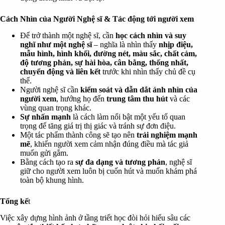
Cách Nhìn của Người Nghệ sĩ & Tác động tới người xem
Để trở thành một nghệ sĩ, cần
học cách nhìn và suy
nghĩ như một nghệ sĩ
– nghĩa là nhìn thấy
nhịp điệu,
mẫu hình, hình khối, đường nét, màu sắc, chất cảm,
độ tương phản, sự hài hòa, cân bằng, thống nhất,
chuyển động và liên kết
trước khi nhìn thấy chủ đề cụ
thể.
Người nghệ sĩ cần
kiểm soát và dẫn dắt ánh nhìn của
người xem
, hướng họ đến
trung tâm thu hút
và các
vùng quan trọng khác.
Sự nhấn mạnh
là cách làm nổi bật một yếu tố quan
trọng để tăng giá trị thị giác và tránh sự đơn điệu.
Một tác phẩm thành công sẽ tạo nên
trải nghiệm mạnh
mẽ
, khiến người xem cảm nhận đúng điều mà tác giả
muốn gửi gắm.
Bằng cách tạo ra
sự đa dạng và tương phản
, nghệ sĩ
giữ cho người xem luôn bị cuốn hút và muốn khám phá
toàn bộ khung hình.
Tổng kế
t
Việc xây dựng hình ảnh ở tầng triết học đòi hỏi hiểu sâu các