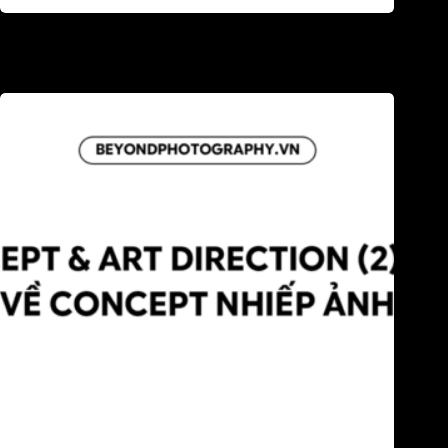
Concept & Art direction (3): Cái bẫy tư duy đầu tiên khi làm
dự án