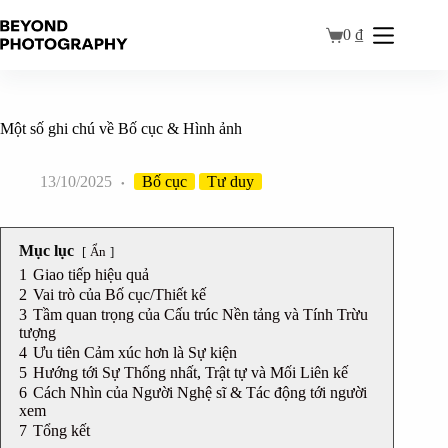
0
₫
Một số ghi chú về Bố cục & Hình ảnh
13/10/2025
Bố cục
Tư duy
Mục lục
Ẩn
1
Giao tiếp hiệu quả
2
Vai trò của Bố cục/Thiết kế
3
Tầm quan trọng của Cấu trúc Nền tảng và Tính Trừu
tượng
4
Ưu tiên Cảm xúc hơn là Sự kiện
5
Hướng tới Sự Thống nhất, Trật tự và Mối Liên kế
6
Cách Nhìn của Người Nghệ sĩ & Tác động tới người
xem
7
Tổng kết