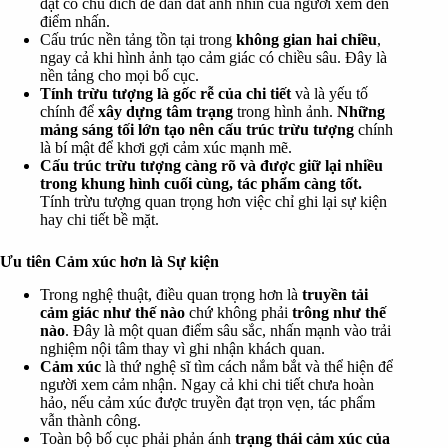
đặt có chủ đích để dẫn dắt ánh nhìn của người xem đến
điểm nhấn.
Cấu trúc nền tảng tồn tại trong
không gian hai chiều
,
ngay cả khi hình ảnh tạo cảm giác có chiều sâu. Đây là
nền tảng cho mọi bố cục.
Tính trừu tượng là gốc rễ của chi tiết
và là yếu tố
chính để
xây dựng tâm trạng
trong hình ảnh.
Những
mảng sáng tối lớn tạo nên cấu trúc trừu tượng
chính
là bí mật để khơi gợi cảm xúc mạnh mẽ.
Cấu trúc trừu tượng càng rõ và được giữ lại nhiều
trong khung hình cuối cùng, tác phẩm càng tốt.
Tính trừu tượng quan trọng hơn việc chỉ ghi lại sự kiện
hay chi tiết bề mặt.
Ưu tiên Cảm xúc hơn là Sự kiện
Trong nghệ thuật, điều quan trọng hơn là
truyền tải
cảm giác như thế nào
chứ không phải
trông như thế
nào
. Đây là một quan điểm sâu sắc, nhấn mạnh vào trải
nghiệm nội tâm thay vì ghi nhận khách quan.
Cảm xúc
là thứ nghệ sĩ tìm cách nắm bắt và thể hiện để
người xem cảm nhận. Ngay cả khi chi tiết chưa hoàn
hảo, nếu cảm xúc được truyền đạt trọn vẹn, tác phẩm
vẫn thành công.
Toàn bộ bố cục phải phản ánh
trạng thái cảm xúc của