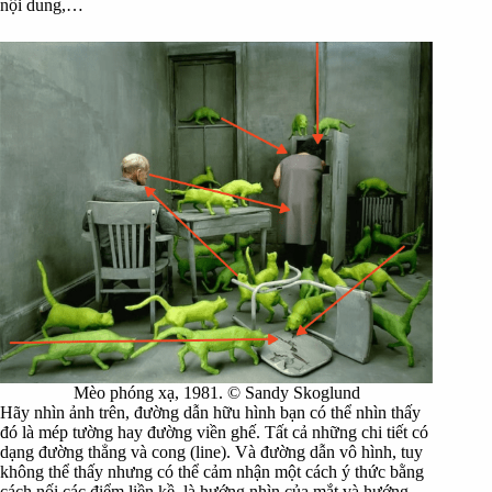
nội dung,…
Mèo phóng xạ, 1981. © Sandy Skoglund
Hãy nhìn ảnh trên, đường dẫn hữu hình bạn có thể nhìn thấy
đó là mép tường hay đường viền ghế. Tất cả những chi tiết có
dạng đường thẳng và cong (line). Và đường dẫn vô hình, tuy
không thể thấy nhưng có thể cảm nhận một cách ý thức bằng
cách nối các điểm liền kề, là hướng nhìn của mắt và hướng