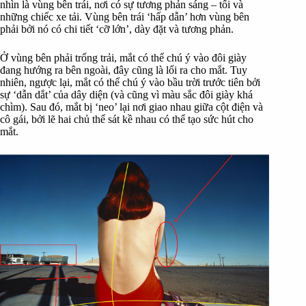
nhìn là vùng bên trái, nơi có sự tương phản sáng – tối và
những chiếc xe tải. Vùng bên trái ‘hấp dẫn’ hơn vùng bên
phải bởi nó có chi tiết ‘cỡ lớn’, dày đặt và tương phản.
Ở vùng bên phải trống trải, mắt có thể chú ý vào đôi giày
đang hướng ra bên ngoài, đây cũng là lối ra cho mắt. Tuy
nhiên, ngược lại, mắt có thể chú ý vào bầu trời trước tiên bởi
sự ‘dẫn dắt’ của dây diện (và cũng vì màu sắc đôi giày khá
chìm). Sau đó, mắt bị ‘neo’ lại nơi giao nhau giữa cột điện và
cô gái, bởi lẽ hai chủ thể sát kề nhau có thể tạo sức hút cho
mắt.