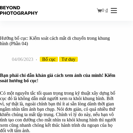
0
₫
Hướng bố cục: Kiểm soát cách mắt di chuyển trong khung
hình (Phần 04)
04/06/2023
Bố cục
Tư duy
Bạn phải chỉ dẫn khán giả cách xem ảnh của mình! Kiểm
soát hướng bố cục
!
Có một nguyên tắc tối quan trọng trong kỹ thuật xây dựng bố
cục đó là không dẫn mắt người xem ra khỏi khung hình. Bởi
vì, sự thật là, ngoài chính bạn thì ít ai sẵn lòng dành thời gian
ngắm nhìn tấm ảnh bạn chụp. Nói đơn giản, có quá nhiều thứ
khiến chúng ta mất tập trung. Chính vì lý do này, nếu bạn vô
tình tạo con đường cho mắt nhìn ra khỏi khung hình thì người
xem cũng nhanh chóng kết thúc hành trình du ngoạn của họ
đối với tấm ảnh.