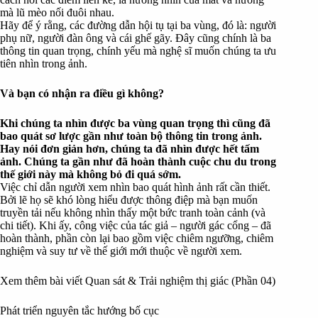
mà lũ mèo nối đuôi nhau.
Hãy để ý rằng, các đường dẫn hội tụ tại ba vùng, đó là: người
phụ nữ, người đàn ông và cái ghế gãy. Đây cũng chính là ba
thông tin quan trọng, chính yếu mà nghệ sĩ muốn chúng ta ưu
tiên nhìn trong ảnh.
Và bạn có nhận ra điều gì không?
Khi chúng ta nhìn được ba vùng quan trọng thì cũng đã
bao quát sơ lược gần như toàn bộ thông tin trong ảnh.
Hay nói đơn giản hơn, chúng ta đã nhìn được hết tấm
ảnh. Chúng ta gần như đã hoàn thành cuộc chu du trong
thế giới này mà không bỏ đi quá sớm.
Việc chỉ dẫn người xem nhìn bao quát hình ảnh rất cần thiết.
Bởi lẽ họ sẽ khó lòng hiểu được thông điệp mà bạn muốn
truyền tải nếu không nhìn thấy một bức tranh toàn cảnh (và
chi tiết). Khi ấy, công việc của tác giả – người gác cổng – đã
hoàn thành, phần còn lại bao gồm việc chiêm ngưỡng, chiêm
nghiệm và suy tư về thế giới mới thuộc về người xem.
Xem thêm bài viết
Quan sát & Trải nghiệm thị giác (Phần 04)
Phát triển nguyên tắc hướng bố cục