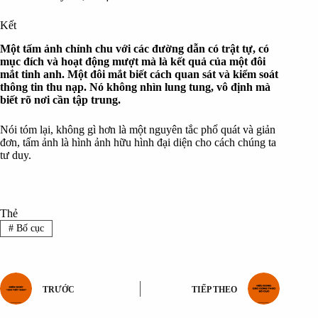
Kết
Một tấm ảnh chỉnh chu với các đường dẫn có trật tự, có
mục đích và hoạt động mượt mà là kết quả của một đôi
mắt tinh anh. Một đôi mắt biết cách quan sát và kiểm soát
thông tin thu nạp. Nó không nhìn lung tung, vô định mà
biết rõ nơi cần tập trung.
Nói tóm lại, không gì hơn là một nguyên tắc phổ quát và giản
đơn, tấm ảnh là hình ảnh hữu hình đại diện cho cách chúng ta
tư duy.
Thẻ
#
Bố cục
TRƯỚC
TIẾP THEO