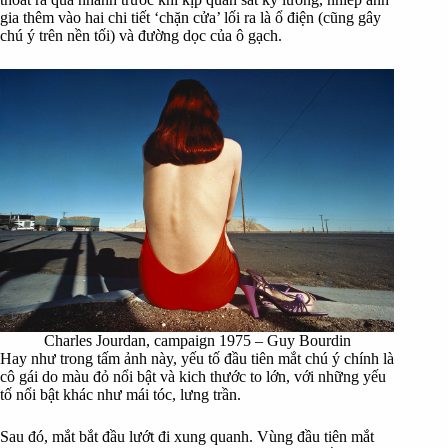
gia thêm vào hai chi tiết ‘chặn cửa’ lối ra là ổ điện (cũng gây
chú ý trên nền tối) và đường dọc của ô gạch.
Charles Jourdan, campaign 1975 – Guy Bourdin
Hay như trong tấm ảnh này, yếu tố đầu tiên mắt chú ý chính là
cô gái do màu đỏ nổi bật và kich thước to lớn, với những yếu
tố nổi bật khác như mái tóc, lưng trần.
Sau đó, mắt bắt đầu lướt đi xung quanh. Vùng đầu tiên mắt