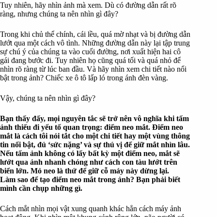
Tuy nhiên, hãy nhìn ảnh mà xem. Dù có đường dẫn rất rõ
ràng, nhưng chúng ta nên nhìn gì đây?
Trong khi chủ thể chính, cái lều, quá mờ nhạt và bị đường dẫn
lướt qua một cách vô tình. Những đường dẫn này lại tập trung
sự chú ý của chúng ta vào cuối đường, nơi xuất hiện hai cô
gái đang bước đi. Tuy nhiên họ cũng quá tối và quá nhỏ để
nhìn rõ ràng từ lúc ban đầu. Và hãy nhìn xem chi tiết nào nổi
bật trong ảnh? Chiếc xe ô tô lấp ló trong ánh đèn vàng.
Vậy, chúng ta nên nhìn gì đây?
Bạn thấy đấy, mọi nguyên tắc sẽ trở nên vô nghĩa khi tấm
ảnh thiếu đi yếu tố quan trọng: điểm neo mắt. Điểm neo
mắt là cách tôi nói tắt cho một chi tiết hay một vùng thông
tin nổi bật, đủ ‘sức nặng’ và sự thú vị để giữ mắt nhìn lâu.
Nếu tấm ảnh không có lấy bất kỳ một điểm neo, mắt sẽ
lướt qua ảnh nhanh chóng như cách con tàu lướt trên
biển lớn. Mỏ neo là thứ để giữ cỗ máy này dừng lại.
Làm sao để tạo điểm neo mắt trong ảnh? Bạn phải biết
mình cần chụp những gì.
Cách mắt nhìn mọi vật xung quanh khác hẳn cách máy ảnh