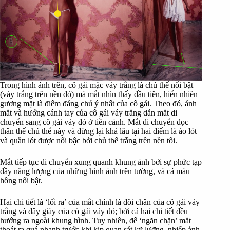
Trong hình ảnh trên, cô gái mặc váy trắng là chủ thể nổi bật
(váy trắng trên nền đỏ) mà mắt nhìn thấy đầu tiên, hiển nhiên
gương mặt là điểm đáng chú ý nhất của cô gái. Theo đó, ánh
mắt và hướng cánh tay của cô gái váy trắng dẫn mắt di
chuyển sang cô gái váy đỏ ở tiền cảnh. Mắt di chuyển dọc
thân thể chủ thể này và dừng lại khá lâu tại hai điểm là áo lót
và quần lót được nổi bậc bởi chủ thể trắng trên nền tối.
Mắt tiếp tục di chuyển xung quanh khung ảnh bởi sự phức tạp
đầy năng lượng của những hình ảnh trên tường, và cả màu
hồng nổi bật.
Hai chi tiết là ‘lối ra’ của mắt chính là đôi chân của cô gái váy
trắng và dây giày của cô gái váy đỏ; bởi cả hai chi tiết đều
hướng ra ngoài khung hình. Tuy nhiên, để ‘ngăn chặn’ mắt
thoát ra quá nhanh trước khi kịp quan sát kỹ lưỡng, nhiếp ảnh