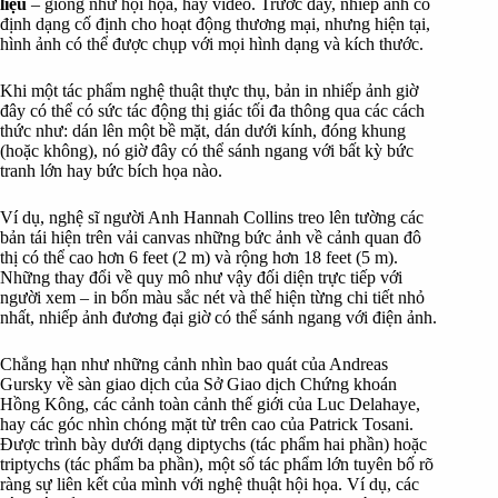
liệu
– giống như hội họa, hay video. Trước đây, nhiếp ảnh có
định dạng cố định cho hoạt động thương mại, nhưng hiện tại,
hình ảnh có thể được chụp với mọi hình dạng và kích thước.
Khi một tác phẩm nghệ thuật thực thụ, bản in nhiếp ảnh giờ
đây có thể có sức tác động thị giác tối đa thông qua các cách
thức như: dán lên một bề mặt, dán dưới kính, đóng khung
(hoặc không), nó giờ đây có thể sánh ngang với bất kỳ bức
tranh lớn hay bức bích họa nào.
Ví dụ, nghệ sĩ người Anh Hannah Collins treo lên tường các
bản tái hiện trên vải canvas những bức ảnh về cảnh quan đô
thị có thể cao hơn 6 feet (2 m) và rộng hơn 18 feet (5 m).
Những thay đổi về quy mô như vậy đối diện trực tiếp với
người xem – in bốn màu sắc nét và thể hiện từng chi tiết nhỏ
nhất, nhiếp ảnh đương đại giờ có thể sánh ngang với điện ảnh.
Chẳng hạn như những cảnh nhìn bao quát của Andreas
Gursky về sàn giao dịch của Sở Giao dịch Chứng khoán
Hồng Kông, các cảnh toàn cảnh thế giới của Luc Delahaye,
hay các góc nhìn chóng mặt từ trên cao của Patrick Tosani.
Được trình bày dưới dạng diptychs (tác phẩm hai phần) hoặc
triptychs (tác phẩm ba phần), một số tác phẩm lớn tuyên bố rõ
ràng sự liên kết của mình với nghệ thuật hội họa. Ví dụ, các