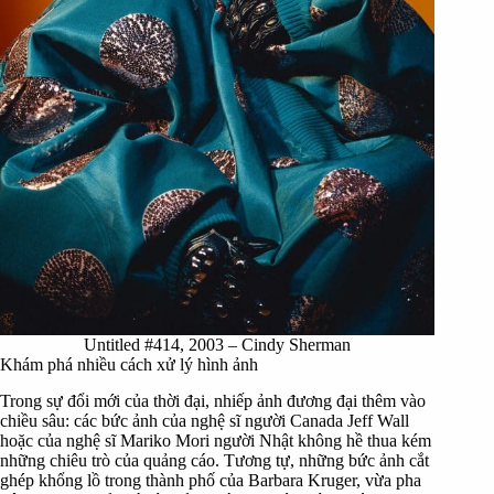
Untitled #414, 2003 – Cindy Sherman
Khám phá nhiều cách xử lý hình ảnh
Trong sự đổi mới của thời đại, nhiếp ảnh đương đại thêm vào
chiều sâu: các bức ảnh của nghệ sĩ người Canada Jeff Wall
hoặc của nghệ sĩ Mariko Mori người Nhật không hề thua kém
những chiêu trò của quảng cáo. Tương tự, những bức ảnh cắt
ghép khổng lồ trong thành phố của Barbara Kruger, vừa pha