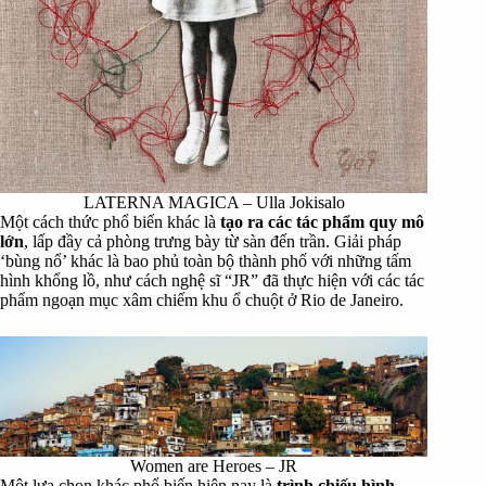
LATERNA MAGICA – Ulla Jokisalo
Một cách thức phổ biến khác là
tạo ra các tác phẩm quy mô
lớn
, lấp đầy cả phòng trưng bày từ sàn đến trần. Giải pháp
‘bùng nổ’ khác là bao phủ toàn bộ thành phố với những tấm
hình khổng lồ, như cách nghệ sĩ “JR” đã thực hiện với các tác
phẩm ngoạn mục xâm chiếm khu ổ chuột ở Rio de Janeiro.
Women are Heroes
– JR
Một lựa chọn khác phổ biến hiện nay là
trình chiếu hình