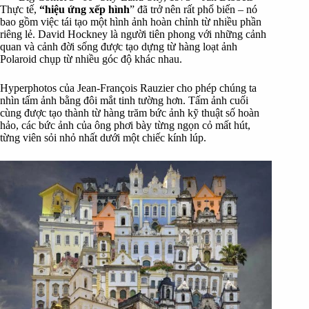
Thực tế,
“hiệu ứng xếp hình
” đã trở nên rất phổ biến – nó
bao gồm việc tái tạo một hình ảnh hoàn chỉnh từ nhiều phần
riêng lẻ. David Hockney là người tiên phong với những cảnh
quan và cảnh đời sống được tạo dựng từ hàng loạt ảnh
Polaroid chụp từ nhiều góc độ khác nhau.
Hyperphotos của Jean-François Rauzier cho phép chúng ta
nhìn tấm ảnh bằng đôi mắt tinh tường hơn. Tấm ảnh cuối
cùng được tạo thành từ hàng trăm bức ảnh kỹ thuật số hoàn
hảo, các bức ảnh của ông phơi bày từng ngọn cỏ mất hút,
từng viên sỏi nhỏ nhất dưới một chiếc kính lúp.