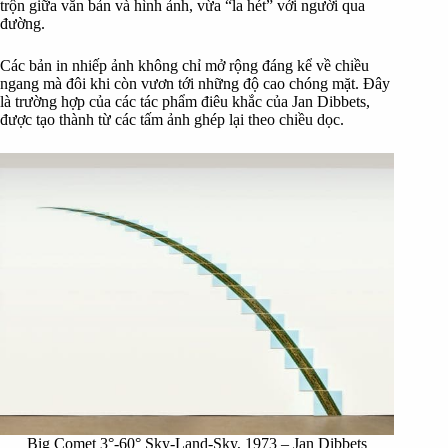
trộn giữa văn bản và hình ảnh, vừa “la hét” với người qua
đường.
Các bản in nhiếp ảnh không chỉ mở rộng đáng kể về chiều
ngang mà đôi khi còn vươn tới những độ cao chóng mặt. Đây
là trường hợp của các tác phẩm điêu khắc của Jan Dibbets,
được tạo thành từ các tấm ảnh ghép lại theo chiều dọc.
Big Comet 3°-60° Sky-Land-Sky, 1973 – Jan Dibbets